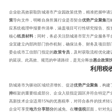
企业欲高效获取防城港市产业园政策优势，精准把握申请
策
导向文件，明晰自身所属行业是否契合
优势产业聚集
范
应系统梳理申报要件清单，涵盖项目可行性研究报告、投
核心
纸质材料
；同时，务必关注防城港市官方产业服务平
业宜建立内部跨部门协作机制，确保法务、财务及项目部
委会或市工信部门指定的
政策专员
，及时获取流程优化建
的延误。此高效、规范的申请路径，是充分释放
惠企政策
利用税
防城港市为驱动区域经济增长、促进
优势产业聚集
，构建
持
框架的重要组成部分。企业入驻指定园区并符合特定产
高新技术企业适用15%的优惠税率，对符合条件的技术
企业可享受
地方分享部分
的减免。在
增值税
层面，针对先